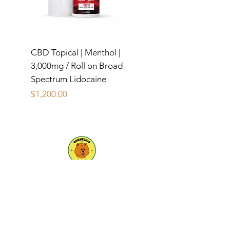
CBD Topical | Menthol |
Grn 250mg
3,000mg / Roll on Broad
Precio
$320.00
Spectrum Lidocaine
Precio
$1,200.00
Servicio a cliente
Contacto
Centro de Ayuda
Nosotros